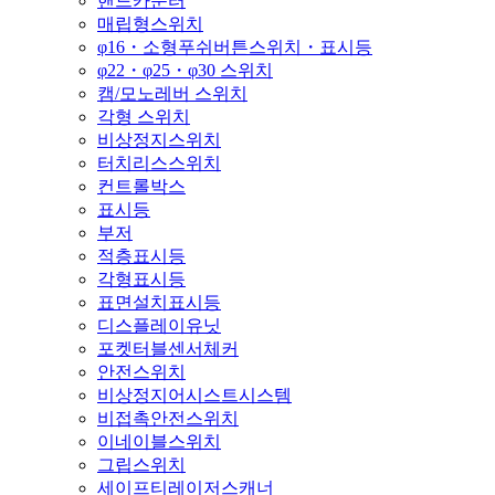
핸드카운터
매립형스위치
φ16・소형푸쉬버튼스위치・표시등
φ22・φ25・φ30 스위치
캠/모노레버 스위치
각형 스위치
비상정지스위치
터치리스스위치
컨트롤박스
표시등
부저
적층표시등
각형표시등
표면설치표시등
디스플레이유닛
포켓터블센서체커
안전스위치
비상정지어시스트시스템
비접촉안전스위치
이네이블스위치
그립스위치
세이프티레이저스캐너