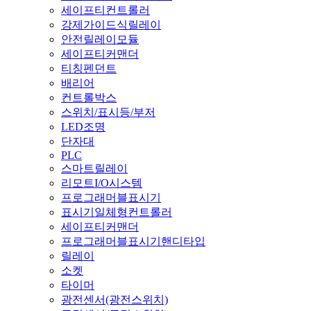
세이프티컨트롤러
강제가이드식릴레이
안전릴레이모듈
세이프티커맨더
티칭펜던트
배리어
컨트롤박스
스위치/표시등/부저
LED조명
단자대
PLC
스마트릴레이
리모트I/O시스템
프로그래머블표시기
표시기일체형컨트롤러
세이프티커맨더
프로그래머블표시기핸디타입
릴레이
소켓
타이머
광전센서(광전스위치)