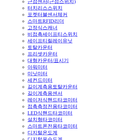
근접센서(근접스위치)
터치리스스위치
포켓터블센서체커
스마트RFID리더
고정식스캐너
비접촉세이프티스위치
세이프티릴레이유닛
토탈카운터
프리셋카운터
대형카운터/표시기
아워미터
미닛미터
세컨드미터
길이계측용토탈카운터
길이계측용센서
레이저식핸드타코미터
접촉측정전용타코미터
LED식핸드타코미터
설치형타코미터
스마트폰전용타코미터
디지털온도계
디지털온습도계