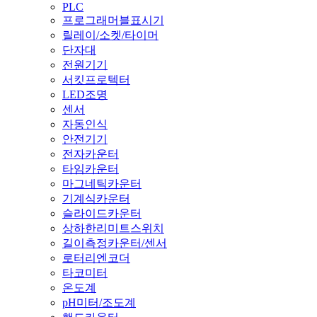
PLC
프로그래머블표시기
릴레이/소켓/타이머
단자대
전원기기
서킷프로텍터
LED조명
센서
자동인식
안전기기
전자카운터
타임카운터
마그네틱카운터
기계식카운터
슬라이드카운터
상하한리미트스위치
길이측정카운터/센서
로터리엔코더
타코미터
온도계
pH미터/조도계