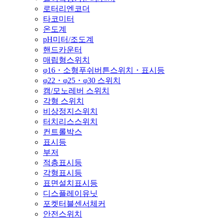
로터리엔코더
타코미터
온도계
pH미터/조도계
핸드카운터
매립형스위치
φ16・소형푸쉬버튼스위치・표시등
φ22・φ25・φ30 스위치
캠/모노레버 스위치
각형 스위치
비상정지스위치
터치리스스위치
컨트롤박스
표시등
부저
적층표시등
각형표시등
표면설치표시등
디스플레이유닛
포켓터블센서체커
안전스위치