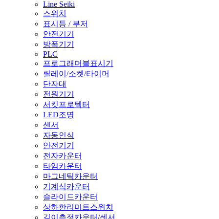
Line Seiki
스위치
표시등 / 부저
안전기기
방폭기기
PLC
프로그래머블표시기
릴레이/소켓/타이머
단자대
전원기기
서킷프로텍터
LED조명
센서
자동인식
안전기기
전자카운터
타임카운터
마그네틱카운터
기계식카운터
슬라이드카운터
상하한리미트스위치
길이측정카운터/센서