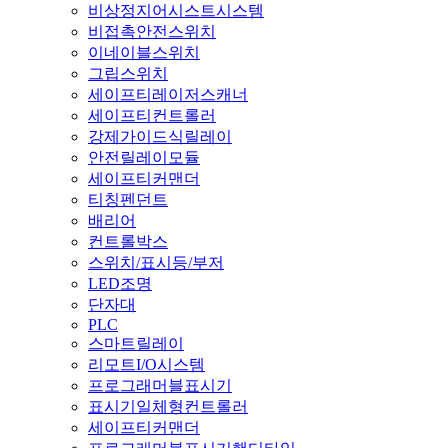
비상정지어시스트시스템
비접촉안전스위치
이네이블스위치
그립스위치
세이프티레이저스캐너
세이프티컨트롤러
강제가이드식릴레이
안전릴레이모듈
세이프티커맨더
티칭펜던트
배리어
컨트롤박스
스위치/표시등/부저
LED조명
단자대
PLC
스마트릴레이
리모트I/O시스템
프로그래머블표시기
표시기일체형컨트롤러
세이프티커맨더