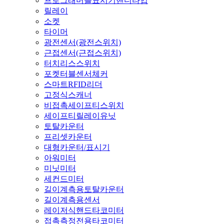
프로그래머블표시기핸디타입
릴레이
소켓
타이머
광전센서(광전스위치)
근접센서(근접스위치)
터치리스스위치
포켓터블센서체커
스마트RFID리더
고정식스캐너
비접촉세이프티스위치
세이프티릴레이유닛
토탈카운터
프리셋카운터
대형카운터/표시기
아워미터
미닛미터
세컨드미터
길이계측용토탈카운터
길이계측용센서
레이저식핸드타코미터
접촉측정전용타코미터